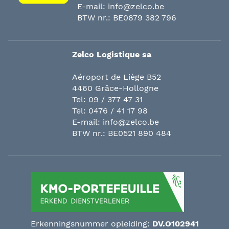
E-mail:
info@zelco.be
BTW nr.: BE0879 382 796
Zelco Logistique sa
Aéroport de Liège B52
4460 Grâce-Hollogne
Tel:
09 / 377 47 31
Tel:
0476 / 41 17 98
E-mail:
info@zelco.be
BTW nr.: BE0521 890 484
Erkenningsnummer opleiding:
DV.O102941