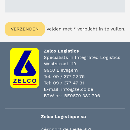
Velden met * verplicht in te vullen.
Zelco Logistics
Specialists in Integrated Logistics
Weststraat 119
9950 Lievegem
Tel:
09 / 377 22 76
Tel:
09 / 377 47 31
E-mail:
info@zelco.be
BTW nr.: BE0879 382 796
Zelco Logistique sa
Aéroport de Liège B52