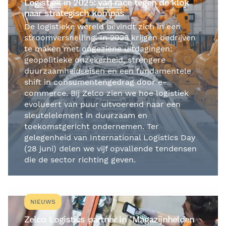
Logistiek in 2025: van race tegen de klok
naar strategisch kompas
De logistieke wereld bevindt zich in een
stroomversnelling. In 2025 krijgen bedrijven
te maken met ongeziene uitdagingen:
geopolitieke onzekerheid, strengere
duurzaamheidseisen en een fundamentele
shift in consumentengedrag door e-
commerce. Bij Zelco zien we hoe logistiek
evolueert van puur uitvoerend naar een
sleutelelement in duurzaam en
toekomstgericht ondernemen. Ter
gelegenheid van International Logistics Day
(28 juni) delen we vijf opvallende tendensen
die de sector richting geven.
NIEUWS
Zelco Logistics partner in "Magazijnhelden