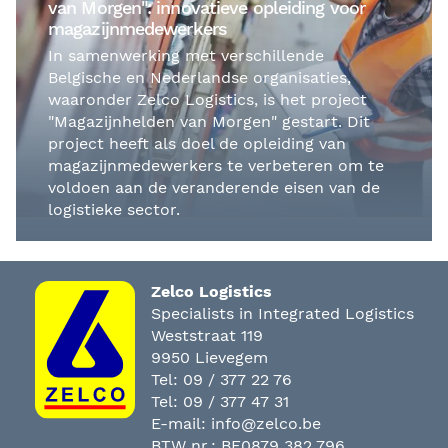
van Morgen": innovatieve opleiding voor
magazijnmedewerkers
In samenwerking met verschillende
Belgische en Nederlandse organisaties,
waaronder Zelco Logistics, is het project
"Magazijnhelden van Morgen" gestart. Dit
project heeft als doel de opleiding van
magazijnmedewerkers te verbeteren om te
voldoen aan de veranderende eisen van de
logistieke sector.
Zelco Logistics
Specialists in Integrated Logistics
Weststraat 119
9950 Lievegem
Tel:
09 / 377 22 76
Tel:
09 / 377 47 31
E-mail:
info@zelco.be
BTW nr.: BE0879 382 796