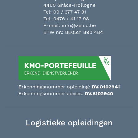
4460 Grâce-Hollogne
Tel:
09 / 377 47 31
Tel:
0476 / 41 17 98
E-mail:
info@zelco.be
BTW nr.: BE0521 890 484
Erkenningsnummer opleiding:
DV.O102941
Erkenningsnummer advies:
DV.A102940
Logistieke opleidingen