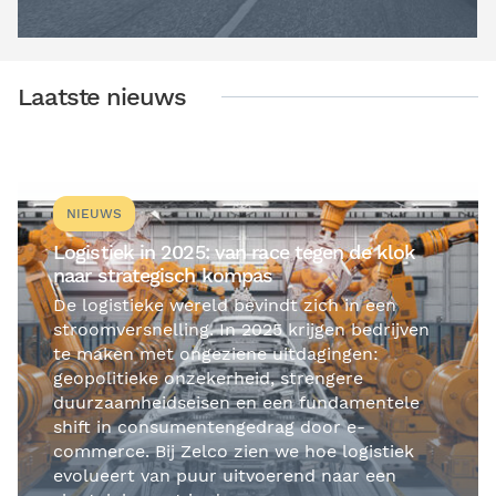
Laatste nieuws
NIEUWS
Logistiek in 2025: van race tegen de klok
naar strategisch kompas
De logistieke wereld bevindt zich in een
stroomversnelling. In 2025 krijgen bedrijven
te maken met ongeziene uitdagingen:
geopolitieke onzekerheid, strengere
duurzaamheidseisen en een fundamentele
shift in consumentengedrag door e-
commerce. Bij Zelco zien we hoe logistiek
evolueert van puur uitvoerend naar een