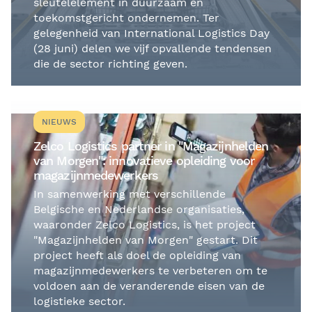
sleutelelement in duurzaam en
toekomstgericht ondernemen. Ter
gelegenheid van International Logistics Day
(28 juni) delen we vijf opvallende tendensen
die de sector richting geven.
NIEUWS
Zelco Logistics partner in "Magazijnhelden
van Morgen": innovatieve opleiding voor
magazijnmedewerkers
In samenwerking met verschillende
Belgische en Nederlandse organisaties,
waaronder Zelco Logistics, is het project
"Magazijnhelden van Morgen" gestart. Dit
project heeft als doel de opleiding van
magazijnmedewerkers te verbeteren om te
voldoen aan de veranderende eisen van de
logistieke sector.