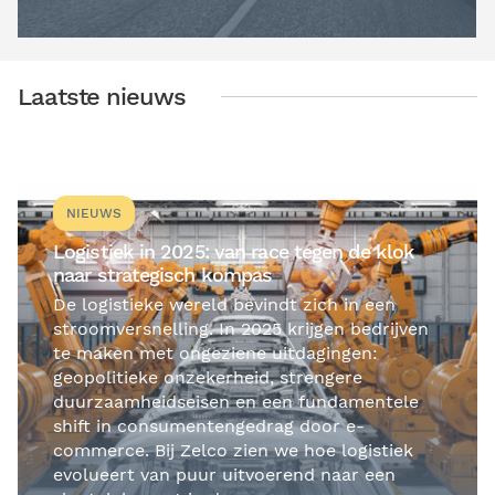
Laatste nieuws
NIEUWS
Logistiek in 2025: van race tegen de klok
naar strategisch kompas
De logistieke wereld bevindt zich in een
stroomversnelling. In 2025 krijgen bedrijven
te maken met ongeziene uitdagingen:
geopolitieke onzekerheid, strengere
duurzaamheidseisen en een fundamentele
shift in consumentengedrag door e-
commerce. Bij Zelco zien we hoe logistiek
evolueert van puur uitvoerend naar een