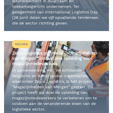
sleutelelement in duurzaam en
toekomstgericht ondernemen. Ter
gelegenheid van International Logistics Day
(28 juni) delen we vijf opvallende tendensen
die de sector richting geven.
NIEUWS
Zelco Logistics partner in "Magazijnhelden
van Morgen": innovatieve opleiding voor
magazijnmedewerkers
In samenwerking met verschillende
Belgische en Nederlandse organisaties,
waaronder Zelco Logistics, is het project
"Magazijnhelden van Morgen" gestart. Dit
project heeft als doel de opleiding van
magazijnmedewerkers te verbeteren om te
voldoen aan de veranderende eisen van de
logistieke sector.