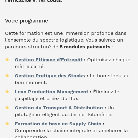
l'
efficacité
et les
coûts
.
Votre programme
Cette formation est une immersion profonde dans
l'ensemble du spectre logistique. Vous suivrez un
parcours structuré de
5 modules puissants
:
Gestion Efficace d'Entrepôt
:
Optimisez chaque
mètre carré.
Gestion Pratique des Stocks
:
Le bon stock, au
bon moment.
Lean Production Management
:
Éliminez le
gaspillage et créez du flux.
Gestion du Transport & Distribution
:
Un
pilotage intelligent du dernier kilomètre.
Formation de base en Supply Chain
:
Comprendre la chaîne intégrale et améliorer la
collaboration.