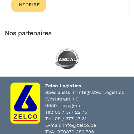
INSCRIRE
Nos partenaires
Zelco Logistics
Specialists in Integrated Logistics
Weststraat 119
9950 Lievegem
Tel:
09 / 377 22 76
Tel:
09 / 377 47 31
E-mail:
info@zelco.be
TVA: BE0879 382 796