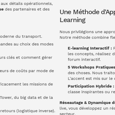
 aux détails opérationnels,
ue
des partenaires et des
Une Méthode d'App
Learning
Nous privilégions une approc
moderne du transport.
Notre méthode combine flexi
andes au choix des modes
E-learning Interactif :
P
les concepts, réalisez 
urs clés et comment gérer
forum interactif.
5 Workshops Pratiques
teurs de coûts par mode de
des choses. Nous trait
L'accent est mis sur le 
fficacement les missions de
Participation Hybride :
classe inspirantes ou r
Tower, du big data et de la
Réseautage & Dynamique d
live, vous développez un ré
etours (logistique inverse).
secteur.