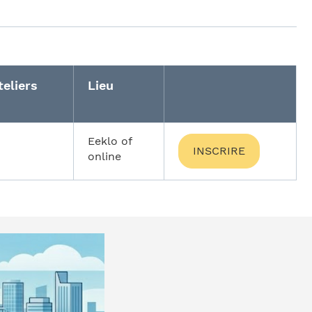
teliers
Lieu
Eeklo of
INSCRIRE
online