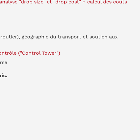
nalyse "drop size" et "drop cost" + calcul des coûts
routier), géographie du transport et soutien aux
ontrôle ("Control Tower")
rse
is.